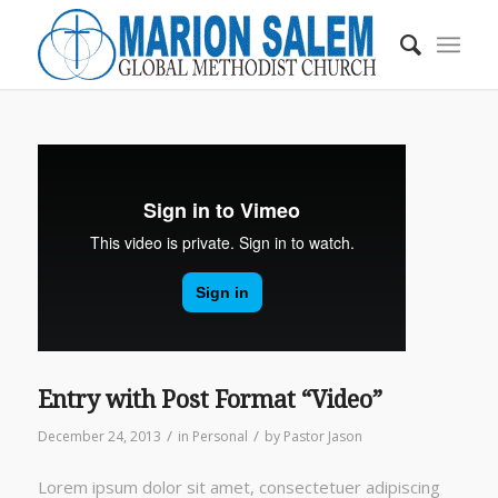
Entry with Post Format “Video”
/
/
December 24, 2013
in
Personal
by
Pastor Jason
Lorem ipsum dolor sit amet, consectetuer adipiscing